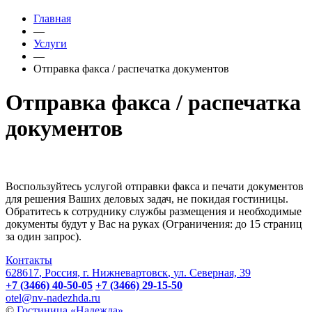
Главная
—
Услуги
—
Отправка факса / распечатка документов
Отправка факса / распечатка
документов
Воспользуйтесь услугой отправки факса и печати документов
для решения Ваших деловых задач, не покидая гостиницы.
Обратитесь к сотруднику службы размещения и необходимые
документы будут у Вас на руках (Ограничения: до 15 страниц
за один запрос).
Контакты
628617
,
Россия
,
г. Нижневартовск
,
ул. Северная, 39
+7 (3466) 40-50-05
+7 (3466) 29-15-50
otel@nv-nadezhda.ru
©
Гостиница «Надежда»